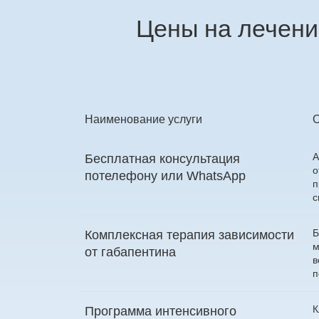
Цены на лечени
Наименование услуги
А
Бесплатная консультация
о
по
телефону
или
WhatsApp
п
с
Б
Комплексная терапия зависимости
м
от габапентина
в
п
К
Программа интенсивного