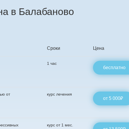
на в Балабаново
Сроки
Цена
1 час
бесплатно
ью от
курс лечения
от 5 000₽
рессивных
курс от 1 мес.