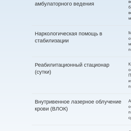
в
амбулаторного ведения
б
в
м
М
Наркологическая помощь в
о
стабилизации
м
п
К
Реабилитационный стационар
о
(сутки)
П
и
п
А
Внутривенное лазерное облучение
о
крови (ВЛОК)
п
с