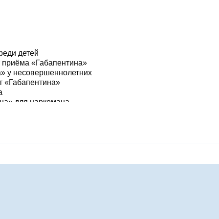
реди детей
т приёма «Габапентина»
а» у несовершеннолетних
т «Габапентина»
а
на» для наркомана
Габапентина»
ми веществами
сле Габапентина»
в Балабаново в клинике «Нео+»