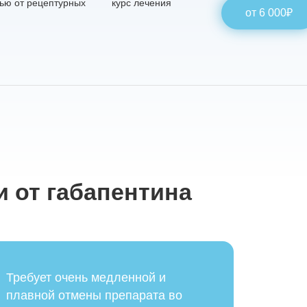
ью от рецептурных
курс лечения
от 6 000₽
ь
, Вы даёте своё
льных данных
 от габапентина
Требует очень медленной и
плавной отмены препарата во