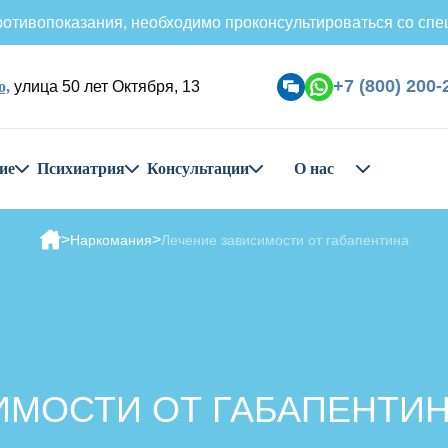
отивопоказания, необходимо проконсультироваться со спе
+7 (800) 200-
о,
улица 50 лет Октября, 13
ие
Психиатрия
Консультации
О нас
Наркомания
Лечение зависимости от габапентина
ИМОСТИ ОТ ГАБАПЕНТИН