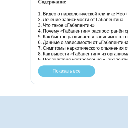
Содержание
Видео о наркологической клинике Нео+
Лечение зависимости от Габапентина
Что такое «Габапентин»
Почему «Габапентин» распространён с
Как быстро развивается зависимость о
Данные о зависимости от «Габапентин
Симптомы наркотического опьянения о
Как вывести «Габапентин» из организм
Последствия употребления «Габапенти
Что происходит при передозировке «
Как сочетается «Габапентин» с други
Показать все
Почему необходима реабилитация по
Лечение зависимости от Габапентина 