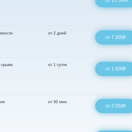
от 13 500₽
имости
от 2 дней
от 7 200₽
 срыва
от 1 суток
платную
от 1 800₽
со специалистом
пия
от 30 мин.
от 2 050₽
нут
ь