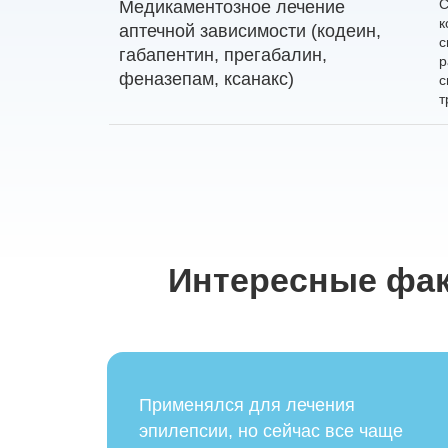
С
Медикаментозное лечение
к
аптечной зависимости (кодеин,
с
габапентин, прегабалин,
р
феназепам, ксанакс)
с
т
Интересные фак
Применялся для лечения
эпилепсии, но сейчас все чаще