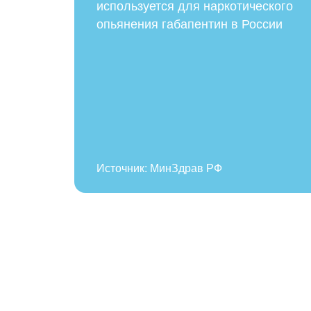
используется для наркотического
опьянения габапентин в России
Источник: МинЗдрав РФ