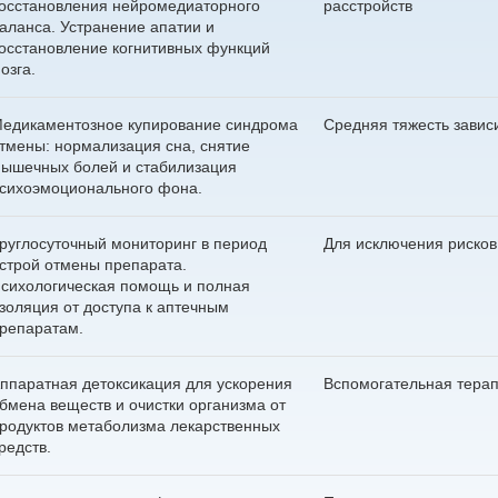
осстановления нейромедиаторного
расстройств
аланса. Устранение апатии и
осстановление когнитивных функций
озга.
едикаментозное купирование синдрома
Средняя тяжесть завис
тмены: нормализация сна, снятие
ышечных болей и стабилизация
сихоэмоционального фона.
руглосуточный мониторинг в период
Для исключения рисков
Получите бес
строй отмены препарата.
сихологическая помощь и полная
консультацию
золяция от доступа к аптечным
Выберите свой город
Задайте ваш вопрос
Оставить отзыв
Найдем все, что вам нужно
репаратам.
Оставьте заявку для связи 
Вызвать врача
Вызвать нарколога
Оставьте заявку!
Оставьте заявку!
ппаратная детоксикация для ускорения
Вспомогательная тера
бмена веществ и очистки организма от
Приедем на дом за 30 ми
Оставьте заявку и мы перезвоним в течние одной
родуктов метаболизма лекарственных
Выезжаем круглосуточно
И мы перезвоним в течение одной минуты
И мы перезвоним в течение одной минуты
И мы перезвоним в течение одной минуты
Чаще всего ищут:
минуты
редств.
Гарантируем анонимност
Вывод из запоя