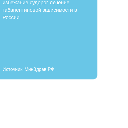
избежание судорог лечение
габапентиновой зависимости в
России
Источник: МинЗдрав РФ