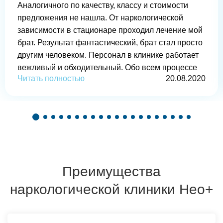
Аналогичного по качеству, классу и стоимости
предложения не нашла. От наркологической
зависимости в стационаре проходил лечение мой
брат. Результат фантастический, брат стал просто
другим человеком. Персонал в клинике работает
вежливый и обходительный. Обо всем процессе
Читать полностью
20.08.2020
лечения меня информировали. Ценовая политика
вполне адекватная. В общем минусов не
обнаружила.
Преимущества
наркологической клиники Нео+
Задайте ваш вопрос
Оставить отзыв
Выберите свой город
Найдем все, что вам нужно
Получите бесплатную консультацию