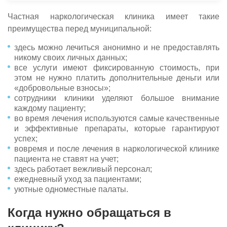
Оставьте заявку для связи со специалистом
Вызвать нарколога
Оставьте заявку!
Оставьте заявку!
Вызвать врача
Частная наркологическая клиника имеет такие
Приедем на дом за 30 минут
преимущества перед муниципальной:
Оставьте заявку и мы перезвоним в течние одной мину
И мы перезвоним в течение одной минуты
И мы перезвоним в течение одной минуты
И мы перезвоним в течение одной минуты
Чаще всего ищут:
Выезжаем круглосуточно
здесь можно лечиться анонимно и не предоставлять
Гарантируем анонимность
Вывод из запоя
никому своих личных данных;
все услуги имеют фиксированную стоимость, при
Капельница от похмелья
этом не нужно платить дополнительные деньги или
Оставить заявку
Оставить заявку
Оставить заявку
Оставить заявку
«добровольные взносы»;
Нарколог на дом
сотрудники клиники уделяют большое внимание
Нажимая кнопку «Оставить заявку», вы соглашаетесь с
Нажимая кнопку «Оставить заявку», вы соглашаетесь с
Нажимая кнопку «Оставить заявку», вы соглашаетесь с
Нажимая кнопку «Оставить заявку», вы соглашаетесь с
полит
полит
полит
полит
каждому пациенту;
Отправить
Кодрирование
Отправить вопрос
Отправить
конфиденциальности
конфиденциальности
конфиденциальности
конфиденциальности
во время лечения используются самые качественные
Нажимая на кнопку ”Отправить”, Вы даёте своё согласие на
и эффективные препараты, которые гарантируют
Нажимая кнопку "Отправить", вы соглашаетесь с
Нажимая на кнопку ”Отправить вопрос”, Вы даёте своё согла
политикой
Снятие ломки
обработку персональных данных
успех;
конфиденциальности
обработку персональных данных
вовремя и после лечения в наркологической клинике
пациента не ставят на учет;
здесь работает вежливый персонал;
ежедневный уход за пациентами;
уютные одноместные палаты.
Когда нужно обращаться в