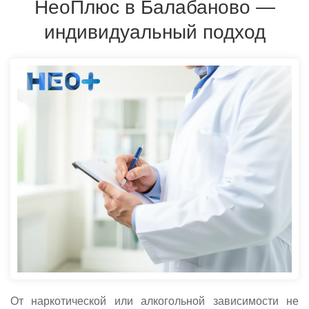
НеоПлюс в Балабаново —
Терапия может проходить на дому или в стационаре
индивидуальный подход
От наркотической или алкогольной зависимости не