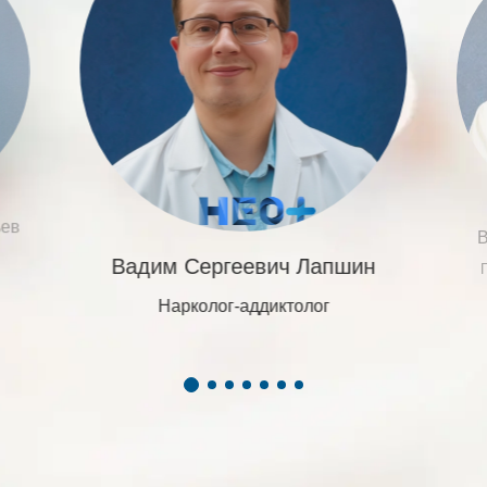
ьев
В
Вадим Сергеевич Лапшин
Г
Нарколог-аддиктолог